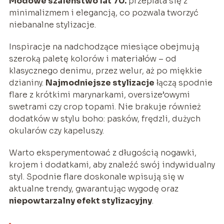
Modowe szaleństwo lat 70.
przeplata się z
minimalizmem i elegancją, co pozwala tworzyć
niebanalne stylizacje.
Inspiracje na nadchodzące miesiące obejmują
szeroką paletę kolorów i materiałów – od
klasycznego denimu, przez welur, aż po miękkie
dzianiny.
Najmodniejsze stylizacje
łączą spodnie
flare z krótkimi marynarkami, oversize’owymi
swetrami czy crop topami. Nie brakuje również
dodatków w stylu boho: pasków, frędzli, dużych
okularów czy kapeluszy.
Warto eksperymentować z długością nogawki,
krojem i dodatkami, aby znaleźć swój indywidualny
styl. Spodnie flare doskonale wpisują się w
aktualne trendy, gwarantując wygodę oraz
niepowtarzalny efekt stylizacyjny
.