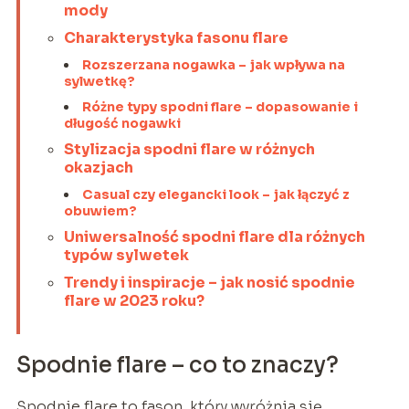
mody
Charakterystyka fasonu flare
Rozszerzana nogawka – jak wpływa na
sylwetkę?
Różne typy spodni flare – dopasowanie i
długość nogawki
Stylizacja spodni flare w różnych
okazjach
Casual czy elegancki look – jak łączyć z
obuwiem?
Uniwersalność spodni flare dla różnych
typów sylwetek
Trendy i inspiracje – jak nosić spodnie
flare w 2023 roku?
Spodnie flare – co to znaczy?
Spodnie flare to fason, który wyróżnia się