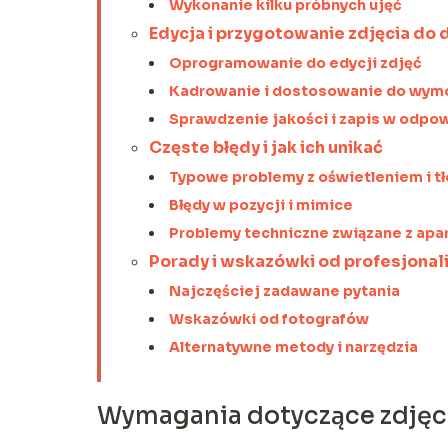
Wykonanie kilku próbnych ujęć
Edycja i przygotowanie zdjęcia do 
Oprogramowanie do edycji zdjęć
Kadrowanie i dostosowanie do wy
Sprawdzenie jakości i zapis w odpo
Częste błędy i jak ich unikać
Typowe problemy z oświetleniem i t
Błędy w pozycji i mimice
Problemy techniczne związane z apa
Porady i wskazówki od profesjonal
Najczęściej zadawane pytania
Wskazówki od fotografów
Alternatywne metody i narzędzia
Wymagania dotyczące zdjęc