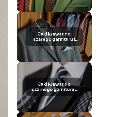
Jaki krawat do
szarego garnituru i
białej koszuli?
Jaki krawat do
czarnego garnituru i
białej koszuli?