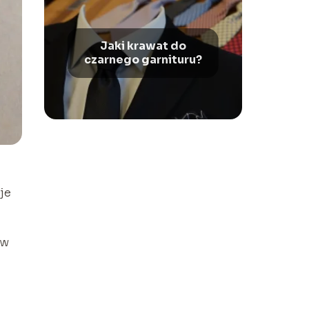
Jaki krawat do
czarnego garnituru?
je
W
 w