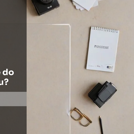
e do
u?