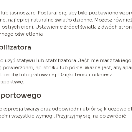
e lub jasnoszare. Postaraj się, aby było pozbawione wzor
e, najlepiej naturalne światło dzienne. Możesz równie
 ostrych cieni. Ustawienie źródeł światła z dwóch stron
nego oświetlenia.
bilizatora
o użyć statywu lub stabilizatora. Jeśli nie masz takiego
 powierzchni, np. stołku lub półce. Ważne jest, aby apa
st osoby fotografowanej. Dzięki temu unikniesz
rspektywę.
szportowego
a ekspresja twarzy oraz odpowiedni ubiór są kluczowe d
łni wszystkie wymogi. Przyjrzyjmy się, na co zwrócić