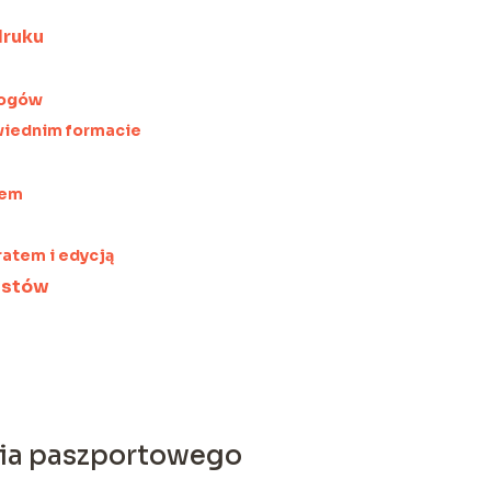
druku
mogów
wiednim formacie
łem
ratem i edycją
istów
ia paszportowego