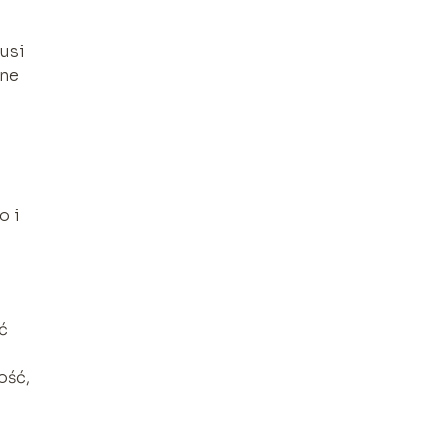
musi
ane
o i
ć
ość,