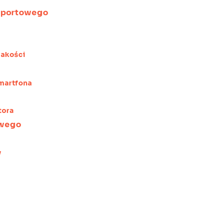
szportowego
jakości
martfona
tora
owego
y