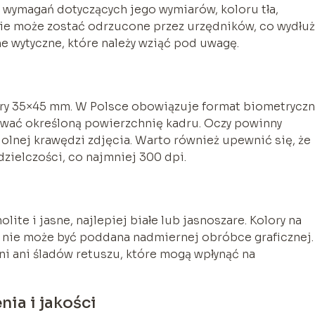
 wymagań dotyczących jego wymiarów, koloru tła,
zie może zostać odrzucone przez urzędników, co wydłuż
e wytyczne, które należy wziąć pod uwagę.
y 35×45 mm. W Polsce obowiązuje format biometryczn
ować określoną powierzchnię kadru. Oczy powinny
olnej krawędzi zdjęcia. Warto również upewnić się, że
zielczości, co najmniej 300 dpi.
ite i jasne, najlepiej białe lub jasnoszare. Kolory na
ia nie może być poddana nadmiernej obróbce graficznej.
eni ani śladów retuszu, które mogą wpłynąć na
ia i jakości