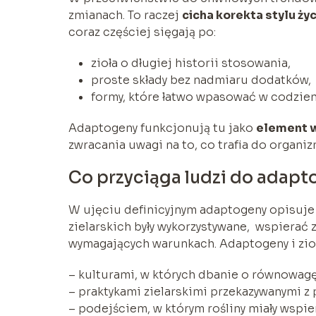
zmianach. To raczej
cicha korekta stylu życ
coraz częściej sięgają po:
zioła o długiej historii stosowania,
proste składy bez nadmiaru dodatków,
formy, które łatwo wpasować w codzienn
Adaptogeny funkcjonują tu jako
element w
zwracania uwagi na to, co trafia do organiz
Co przyciąga ludzi do adap
W ujęciu definicyjnym adaptogeny opisuje s
zielarskich były wykorzystywane, wspierać
wymagających warunkach. Adaptogeny i zioł
– kulturami, w których dbanie o równowagę
– praktykami zielarskimi przekazywanymi z 
– podejściem, w którym rośliny miały wspi