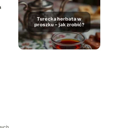
h
Turecka herbata w
proszku – jak zrobić?
nych