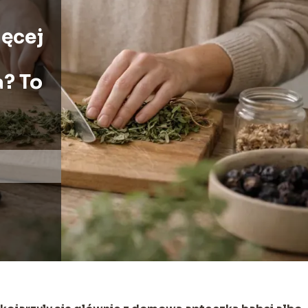
ięcej
a? To
a