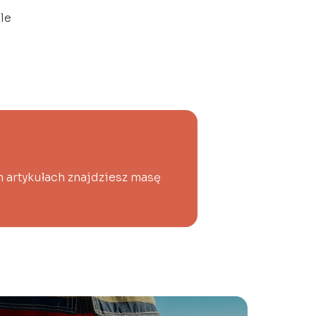
le
h artykułach znajdziesz masę