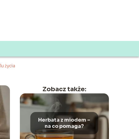
lu życia
Zobacz także:
Herbata z miodem –
na co pomaga?