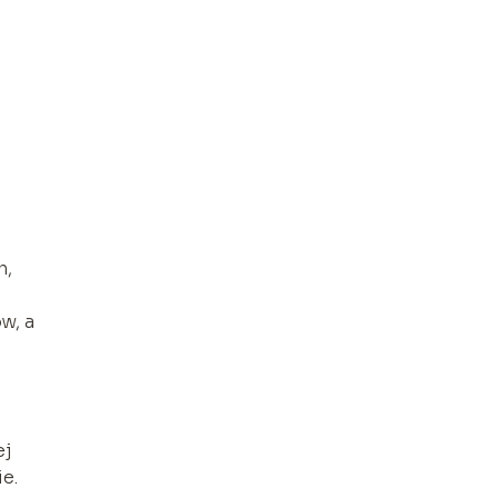
h,
w, a
ej
e.