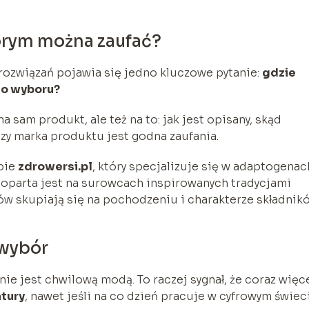
órym można zaufać?
rozwiązań pojawia się jedno kluczowe pytanie:
gdzie
go wyboru?
 sam produkt, ale też na to: jak jest opisany, skąd
czy marka produktu jest godna zaufania.
pie
zdrowersi.pl
, który specjalizuje się w adaptogenac
a oparta jest na surowcach inspirowanych tradycjami
tów skupiają się na pochodzeniu i charakterze składnikó
 wybór
e jest chwilową modą. To raczej sygnał, że coraz więc
atury
, nawet jeśli na co dzień pracuje w cyfrowym świeci