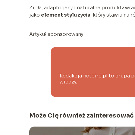
Zioła, adaptogeny i naturalne produkty wra
jako
element stylu życia
, który stawia na 
Artykuł sponsorowany
Redakcja netbird.pl to grupa p
wiedzy.
Może Cię również zainteresować