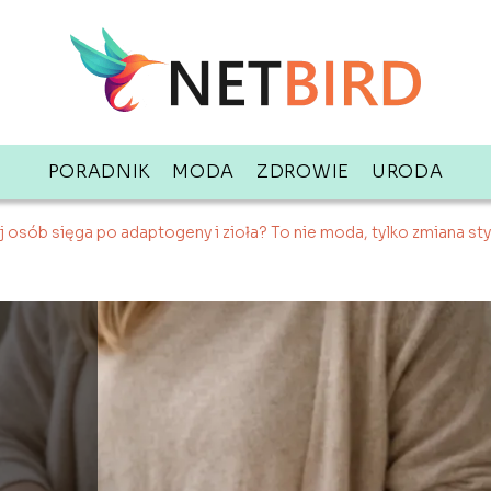
PORADNIK
MODA
ZDROWIE
URODA
 osób sięga po adaptogeny i zioła? To nie moda, tylko zmiana sty