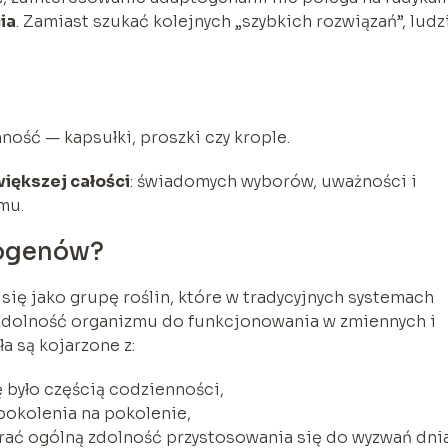
ia
. Zamiast szukać kolejnych „szybkich rozwiązań”, ludz
ość — kapsułki, proszki czy krople.
iększej całości
: świadomych wyborów, uważności i
mu.
togenów?
ię jako grupę roślin, które w tradycyjnych systemach
 zdolność organizmu do funkcjonowania w zmiennych i
a są kojarzone z:
 było częścią codzienności,
pokolenia na pokolenie,
erać ogólną zdolność przystosowania się do wyzwań dni