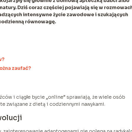
y kojarzyły się głównie z domową apteczką babci albo
tury. Dziś coraz częściej pojawiają się w rozmowac
adzących intensywne życie zawodowe i szukających
 codzienną równowagę.
w?
ożna zaufać?
ców i ciągłe bycie „online” sprawiają, że wiele osób
te związane z dietą i codziennymi nawykami.
wolucji
 zainteresowanie adaptogenami nie polega na radykal