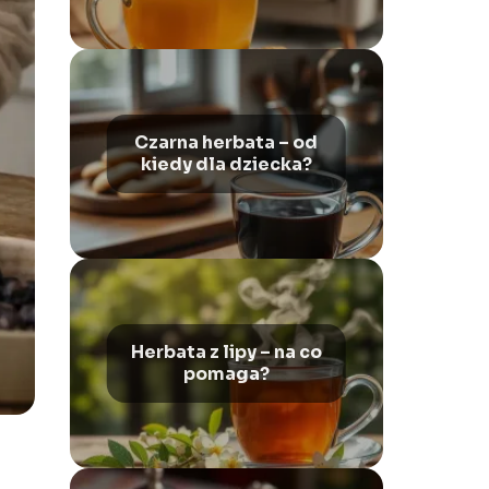
Czarna herbata – od
kiedy dla dziecka?
Herbata z lipy – na co
pomaga?