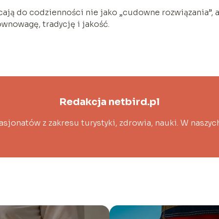
cają do codzienności nie jako „cudowne rozwiązania”, a
równowagę, tradycję i jakość.
Redakcja netbird.pl
asjonatów z zakresu turystyki, zdrowia, nauki. W naszyc