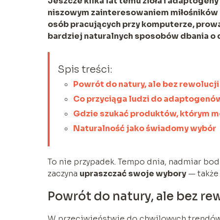
Jeszcze kilka lat temu zioła i adaptogen
niszowym zainteresowaniem miłośników na
osób pracujących przy komputerze, prow
bardziej naturalnych sposobów dbania o
Spis treści:
Powrót do natury, ale bez rewolucji
Co przyciąga ludzi do adaptogenó
Gdzie szukać produktów, którym m
Naturalność jako świadomy wybór
To nie przypadek. Tempo dnia, nadmiar bodź
zaczyna
upraszczać swoje wybory
— także 
Powrót do natury, ale bez re
W przeciwieństwie do chwilowych trendów,