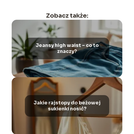
Zobacz także:
Jeansy high waist – co to
znaczy?
Jakie rajstopy do beżowej
sukienki nosić?