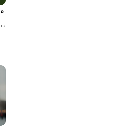
ie
niu