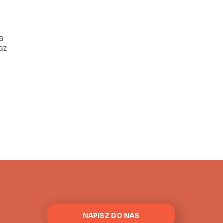
a
az
NAPISZ DO NAS