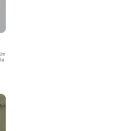
oże
ia