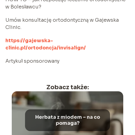
w Bolesławcu?
Umów konsultację ortodontyczną w Gajewska
Clinic.
https://gajewska-
clinic.pl/ortodoncja/invisalign/
Artykuł sponsorowany
Zobacz także:
Herbata z miodem – na co
pomaga?