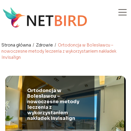
Strona główna
/
Zdrowie
/
Ortodoncja w Bolesławcu –
nowoczesne metody leczenia z wykorzystaniem nakładek
Invisalign
Ortodoncja w
Bolesławcu –
nowoczesne metody
leczenia z
wykorzystaniem
nakładek Invisalign