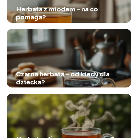
Herbata z miodem – na co
pomaga?
Czarna herbata – od kiedy dla
dziecka?