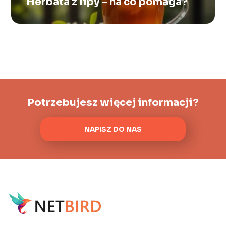
Herbata z lipy – na co pomaga?
Potrzebujesz więcej informacji?
NAPISZ DO NAS