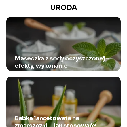
URODA
Maseczka z sody oczyszczonej –
efekty, wykonanie
Babka lancetowata na
zmarszczki – jak stosować?